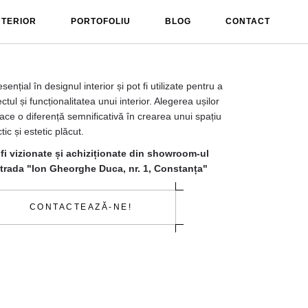
NTERIOR
PORTOFOLIU
BLOG
CONTACT
sențial în designul interior și pot fi utilizate pentru a
tul și funcționalitatea unui interior. Alegerea ușilor
face o diferență semnificativă în crearea unui spațiu
tic și estetic plăcut.
fi vizionate și achiziționate din showroom-ul
trada "Ion Gheorghe Duca, nr. 1, Constanța"
CONTACTEAZĂ-NE!