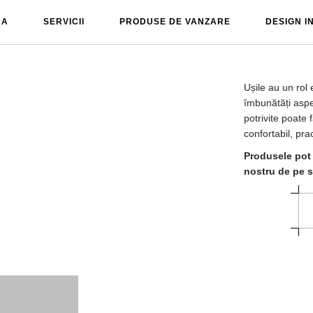
RA
SERVICII
PRODUSE DE VANZARE
DESIGN I
Ușile au un rol e
îmbunătăți aspec
potrivite poate 
confortabil, prac
Produsele pot 
nostru de pe s