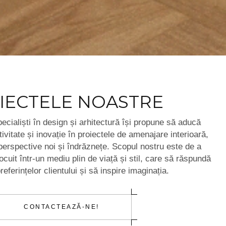
IECTELE NOASTRE
ecialiști în design și arhitectură își propune să aducă
vitate și inovație în proiectele de amenajare interioară,
perspective noi și îndrăznețe. Scopul nostru este de a
ocuit într-un mediu plin de viață și stil, care să răspundă
referințelor clientului și să inspire imaginația.
CONTACTEAZĂ-NE!