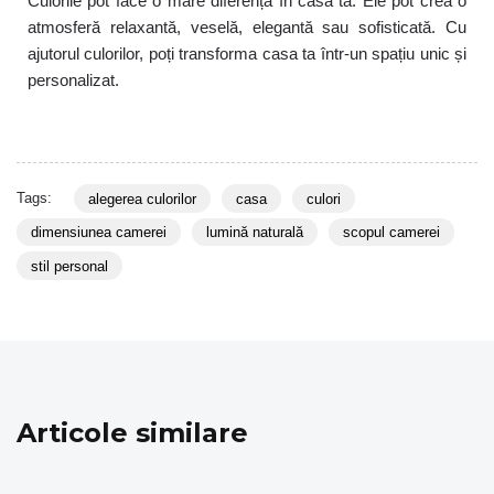
Culorile pot face o mare diferență în casa ta. Ele pot crea o
atmosferă relaxantă, veselă, elegantă sau sofisticată. Cu
ajutorul culorilor, poți transforma casa ta într-un spațiu unic și
personalizat.
Tags:
alegerea culorilor
casa
culori
dimensiunea camerei
lumină naturală
scopul camerei
stil personal
Articole similare