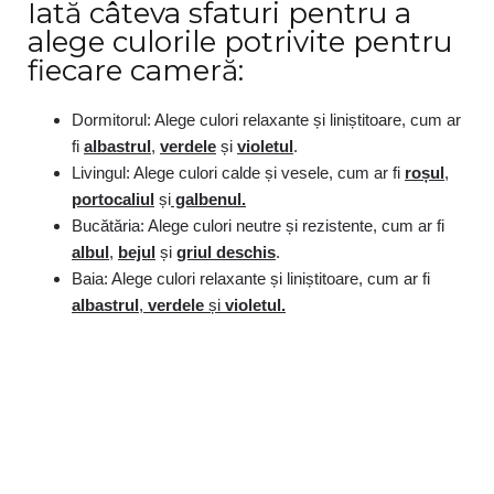
Iată câteva sfaturi pentru a
alege culorile potrivite pentru
fiecare cameră:
Dormitorul: Alege culori relaxante și liniștitoare, cum ar
fi
albastrul
,
verdele
și
violetul
.
Livingul: Alege culori calde și vesele, cum ar fi
roșul
,
portocaliul
și
galbenul.
Bucătăria: Alege culori neutre și rezistente, cum ar fi
albul
,
bejul
și
griul deschis
.
Baia: Alege culori relaxante și liniștitoare, cum ar fi
albastrul
,
verdele
și
violetul.