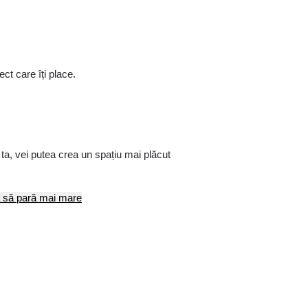
t care îți place.
a, vei putea crea un spațiu mai plăcut
ă să pară mai mare