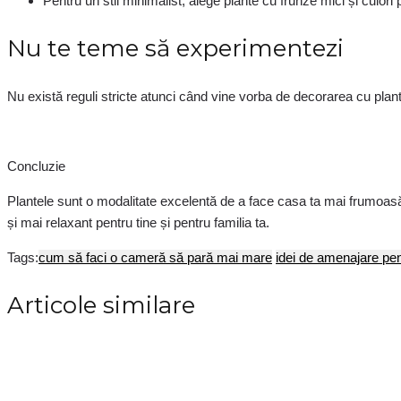
Pentru un stil minimalist, alege plante cu frunze mici și culori 
Nu te teme să experimentezi
Nu există reguli stricte atunci când vine vorba de decorarea cu pla
Concluzie
Plantele sunt o modalitate excelentă de a face casa ta mai frumoasă
și mai relaxant pentru tine și pentru familia ta.
Tags:
cum să faci o cameră să pară mai mare
idei de amenajare pe
Articole similare