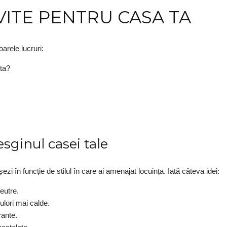
ITE PENTRU CASA TA
arele lucruri:
nta?
sginul casei tale
ezi în funcție de stilul în care ai amenajat locuința. Iată câteva idei:
eutre.
ulori mai calde.
rante.