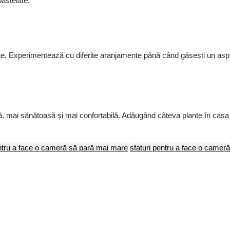
pastelate.
nte. Experimentează cu diferite aranjamente până când găsești un aspec
, mai sănătoasă și mai confortabilă. Adăugând câteva plante în casa t
ntru a face o cameră să pară mai mare
sfaturi pentru a face o camer