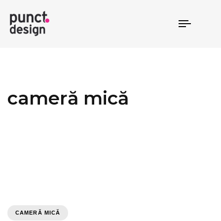
TOGGLE
NAVIGAT
cameră mică
CAMERĂ MICĂ